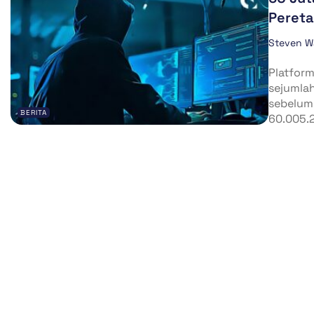
Peret
Steven W
Platform
sejumlah
sebelumn
BERITA
60.005.2