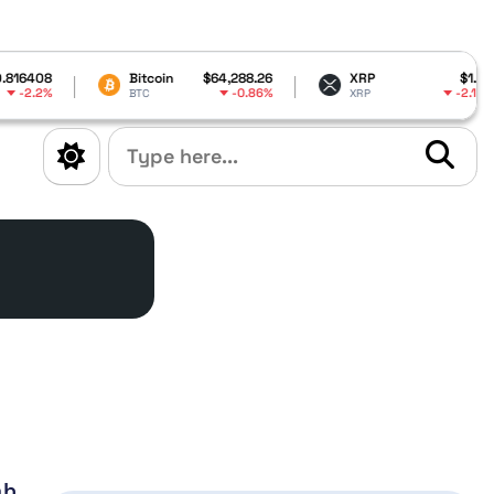
8
Bitcoin
$64,288.26
XRP
$1.03
%
-0.86%
-2.16%
BTC
XRP
ah