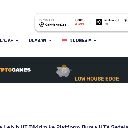
$6.42
Shiba Inu
Powered by
$0.000005
Polkadot
$0.81640
-3.66%
-4.39%
-2.2
SHIB
DOT
LAJAR
ULASAN
INDONESIA
a Lebih HT Dikirim ke Platform Bursa HTX Setel