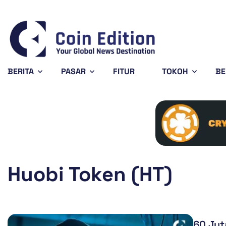
ano
$0.201919
Solana
$72.90
Avalanche
7.33%
-1.44%
SOL
AVAX
BERITA
PASAR
FITUR
TOKOH
BE
Huobi Token (HT)
60 Jut