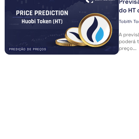
Previs
do HT 
Tobith T
A previs
poderá t
preço...
PREDIÇÃO DE PREÇOS