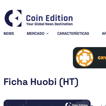
ano
$0.199903
Solana
$72.61
Avalanche
6.34%
-2.01%
SOL
AVAX
NEWS
MERCADO
CARACTERÍSTICAS
A
Ficha Huobi (HT)