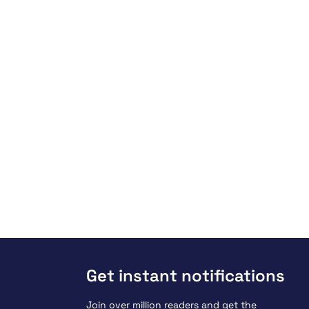
Get instant notifications
Join over million readers and get the