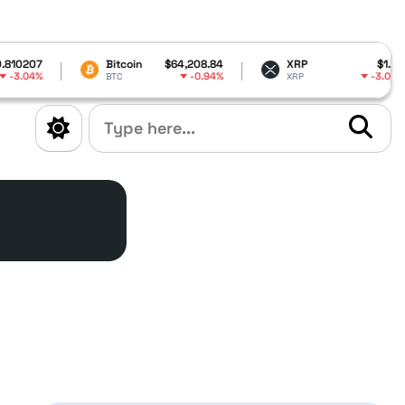
7
Bitcoin
$64,208.84
XRP
$1.02
%
-0.94%
-3.06%
BTC
XRP