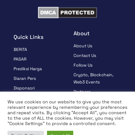
About
Quick Links
About Us
BERITA
Contact Us
PASAR
Follow Us
Prediksi Harga
Crypto, Blockchain,
Siaran Pers
Web3 Events
Disponsori
Partners
BELAJAR
Terms And Condition
We use cookies on our website to give you the most
Wawancara
relevant experience by remembering your preferences
Privacy Policy
and repeat visits. By clicking “Accept All”, you consent
to the use of ALL the cookies. However, you may visit
"Cookie Settings" to provide a controlled consent.
© Hak Cipta 2026 Semua Hak Dilindungi Undang-Undang |