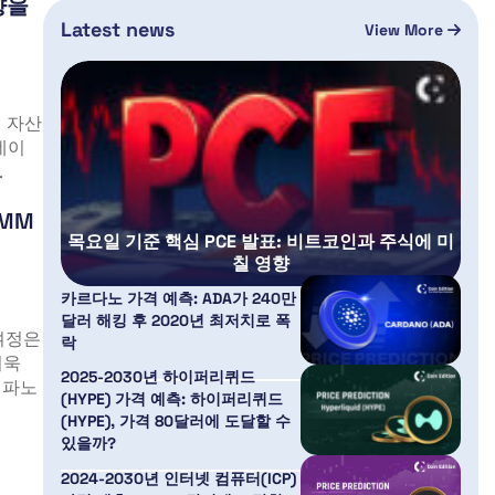
향을
Latest news
View More
털 자산
네이
.
AMM
목요일 기준 핵심 PCE 발표: 비트코인과 주식에 미
칠 영향
카르다노 가격 예측: ADA가 240만
달러 해킹 후 2020년 최저치로 폭
 여정은
락
더욱
2025-2030년 하이퍼리퀴드
 파노
(HYPE) 가격 예측: 하이퍼리퀴드
(HYPE), 가격 80달러에 도달할 수
있을까?
2024-2030년 인터넷 컴퓨터(ICP)