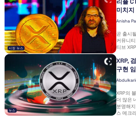
리플 C
미치지
Anisha P
곧 출시될
커뮤니티
티브 XR
시장 뉴스
XRP,
구현 
Abdulkar
XRP의 블
더 많은
분명해지고
뉴스
스 메크라스