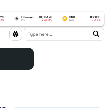
Ethereum
$1,903.70
BNB
$586.10
C
-0.19%
-1.4%
ETH
BNB
A