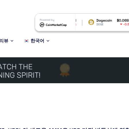
.64
XRP
Powered by
$1.03
Dogecoin
$0.069319
61%
-2.01%
-0.52%
XRP
DOGE
리뷰
한국어