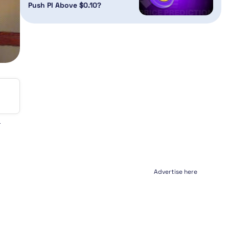
Push PI Above $0.10?
Advertise here