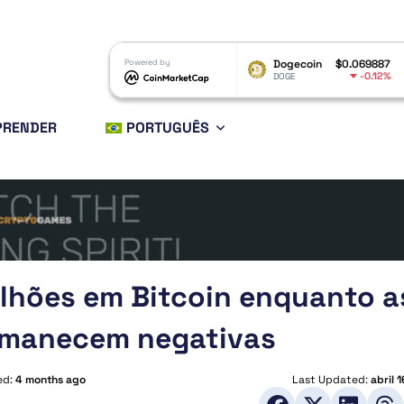
RP
$1.05
Powered by
Dogecoin
$0.069887
Ethereum
-1.9%
-0.12%
P
DOGE
ETH
PRENDER
PORTUGUÊS
ilhões em Bitcoin enquanto a
rmanecem negativas
ed:
4 months ago
Last Updated:
abril 