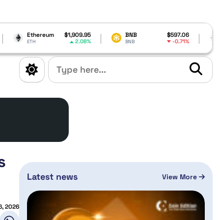
$1,909.95
BNB
$597.06
Cardano
$0.18
2.08%
-0.71%
-1
BNB
ADA
s
Latest news
View More
16, 2026