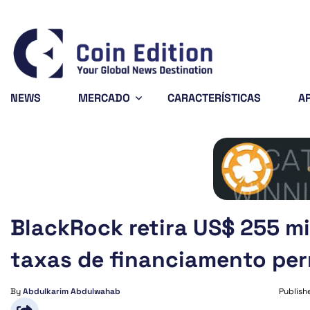
Bitcoin
$64,806.49
X
0.77%
BTC
XR
NEWS
MERCADO
CARACTERÍSTICAS
A
BlackRock retira US$ 255 m
taxas de financiamento pe
By
Abdulkarim Abdulwahab
Publish