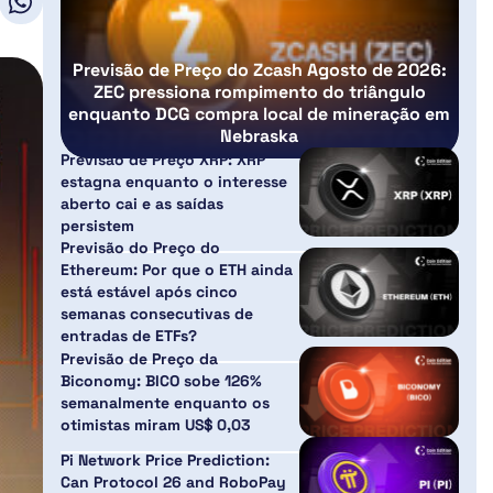
Previsão de Preço do Zcash Agosto de 2026:
ZEC pressiona rompimento do triângulo
enquanto DCG compra local de mineração em
Nebraska
Previsão de Preço XRP: XRP
estagna enquanto o interesse
aberto cai e as saídas
persistem
Previsão do Preço do
Ethereum: Por que o ETH ainda
está estável após cinco
semanas consecutivas de
entradas de ETFs?
Previsão de Preço da
Biconomy: BICO sobe 126%
semanalmente enquanto os
otimistas miram US$ 0,03
Pi Network Price Prediction:
Can Protocol 26 and RoboPay