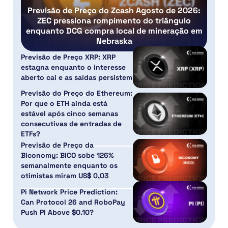
Previsão de Preço do Zcash Agosto de 2026:
ZEC pressiona rompimento do triângulo
enquanto DCG compra local de mineração em
Nebraska
Previsão de Preço XRP: XRP
estagna enquanto o interesse
aberto cai e as saídas persistem
Previsão do Preço do Ethereum:
Por que o ETH ainda está
estável após cinco semanas
consecutivas de entradas de
ETFs?
Previsão de Preço da
Biconomy: BICO sobe 126%
semanalmente enquanto os
otimistas miram US$ 0,03
Pi Network Price Prediction:
Can Protocol 26 and RoboPay
Push PI Above $0.10?