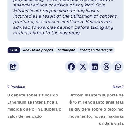
financial advice or advice of any kind. Coin
Edition is not responsible for any losses
incurred as a result of the utilization of content,
products, or services mentioned. Readers are
advised to exercise caution before taking any
action related to the company.
TAGS
Análise de preços
ondulação
Predição de preços
Previous
Next
O debate sobre títulos do
Bitcoin mantém suporte de
Ethereum se intensifica à
$76 mil enquanto analistas
medida que o TVL supera o
se dividem sobre o próximo
valor de mercado
movimento, novas máximas
ainda à vista