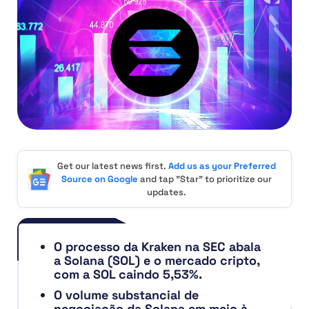
Get our latest news first.
Add us as your Preferred
Source on Google
and tap "Star" to prioritize our
updates.
O processo da Kraken na SEC abala
a Solana (SOL) e o mercado cripto,
com a SOL caindo 5,53%.
O volume substancial de
negociação da Solana em meio à