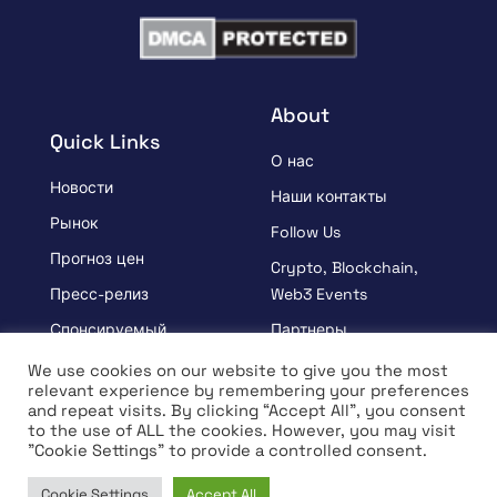
About
Quick Links
О нас
Новости
Наши контакты
Рынок
Follow Us
Прогноз цен
Crypto, Blockchain,
Пресс-релиз
Web3 Events
Спонсируемый
Партнеры
УЗНАВАЙ
Положения и условия
We use cookies on our website to give you the most
relevant experience by remembering your preferences
Интервью
Политика
and repeat visits. By clicking “Accept All”, you consent
конфиденциальности
to the use of ALL the cookies. However, you may visit
"Cookie Settings" to provide a controlled consent.
Cookie Settings
Accept All