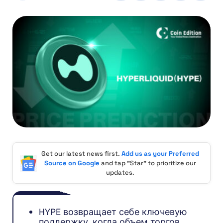
Get our latest news first.
Add us as your Preferred
Source on Google
and tap "Star" to prioritize our
updates.
HYPE возвращает себе ключевую
поддержку, когда объем торгов