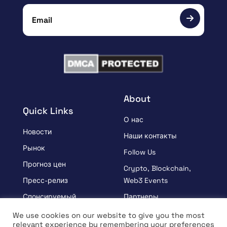
About
Quick Links
О нас
Новости
Наши контакты
Рынок
Follow Us
Прогноз цен
Crypto, Blockchain,
Пресс-релиз
Web3 Events
Спонсируемый
Партнеры
УЗНАВАЙ
Положения и условия
We use cookies on our website to give you the most
relevant experience by remembering your preferences