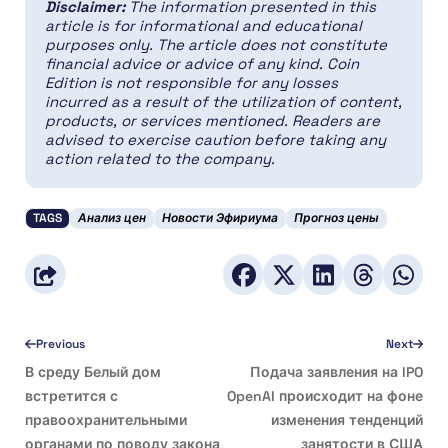
Disclaimer:
The information presented in this
article is for informational and educational
purposes only. The article does not constitute
financial advice or advice of any kind. Coin
Edition is not responsible for any losses
incurred as a result of the utilization of content,
products, or services mentioned. Readers are
advised to exercise caution before taking any
action related to the company.
TAGS
Анализ цен
Новости Эфириума
Прогноз цены
Previous
Next
В среду Белый дом
Подача заявления на IPO
встретится с
OpenAI происходит на фоне
правоохранительными
изменения тенденций
органами по поводу закона
занятости в США