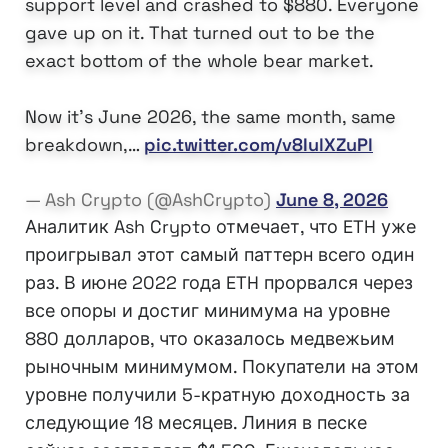
support level and crashed to $880. Everyone
gave up on it. That turned out to be the
exact bottom of the whole bear market.
Now it's June 2026, the same month, same
breakdown,…
pic.twitter.com/v8IulXZuPl
— Ash Crypto (@AshCrypto)
June 8, 2026
Аналитик Ash Crypto отмечает, что ETH уже
проигрывал этот самый паттерн всего один
раз. В июне 2022 года ETH прорвался через
все опоры и достиг минимума на уровне
880 долларов, что оказалось медвежьим
рыночным минимумом. Покупатели на этом
уровне получили 5-кратную доходность за
следующие 18 месяцев. Линия в песке