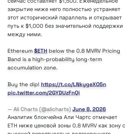
сейчас составляет $1,500. Еженедельное
закрытие ниже него полностью устраняет
этот исторический параллель и открывает
путь к $1,000 без значительной поддержки
между ними.
Ethereum
$ETH
below the 0.8 MVRV Pricing
Band is a high-probability long-term
accumulation zone.
Buy the dip!
https://t.co/LNkygeXO5n
pic.twitter.com/2GYDUzFnQi
— Ali Charts (@alicharts)
June 8, 2026
Аналитик блокчейна Али Чартс отмечает
ETH ниже ценовой зоны 0.8 MVRV как зону с
высокой вероятностью долгосрочного