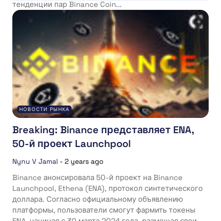
тенденции пар Binance Coin...
НОВОСТИ РЫНКА
Breaking: Binance представляет ENA,
50-й проект Launchpool
Nynu V Jamal
-
2 years ago
Binance анонсировала 50-й проект на Binance
Launchpool, Ethena (ENA), протокол синтетического
доллара. Согласно официальному объявлению
платформы, пользователи смогут фармить токены
ENA, начиная с 30 марта 2024 года, размещая свои