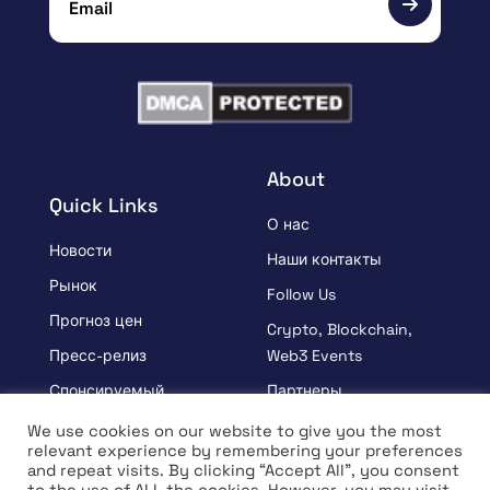
About
Quick Links
О нас
Новости
Наши контакты
Рынок
Follow Us
Прогноз цен
Crypto, Blockchain,
Пресс-релиз
Web3 Events
Спонсируемый
Партнеры
УЗНАВАЙ
Положения и условия
We use cookies on our website to give you the most
relevant experience by remembering your preferences
Интервью
Политика
and repeat visits. By clicking “Accept All”, you consent
конфиденциальности