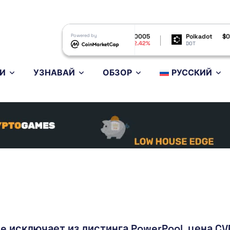
$6.44
Shiba Inu
Powered by
$0.000005
Polkadot
$0.810778
0.47%
-2.42%
-1.4%
SHIB
DOT
И
УЗНАВАЙ
ОБЗОР
РУССКИЙ
e исключает из листинга PowerPool, цена CV