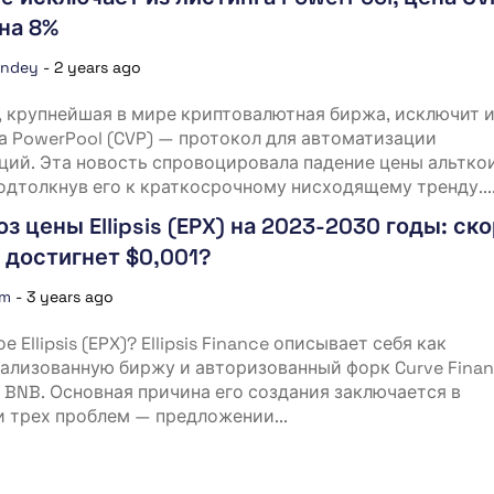
на 8%
andey
-
2 years ago
, крупнейшая в мире криптовалютная биржа, исключит 
а PowerPool (CVP) — протокол для автоматизации
ций. Эта новость спровоцировала падение цены альтко
подтолкнув его к краткосрочному нисходящему тренду...
з цены Ellipsis (EPX) на 2023-2030 годы: ск
 достигнет $0,001?
om
-
3 years ago
е Ellipsis (EPX)? Ellipsis Finance описывает себя как
ализованную биржу и авторизованный форк Curve Finan
 BNB. Основная причина его создания заключается в
 трех проблем — предложении...