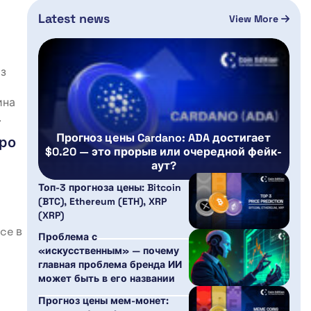
Latest news
View More
из
ина
.
Прогноз цены Cardano: ADA достигает
оро
$0.20 — это прорыв или очередной фейк-
аут?
Топ-3 прогноза цены: Bitcoin
(BTC), Ethereum (ETH), XRP
(XRP)
ce в
Проблема с
«искусственным» — почему
главная проблема бренда ИИ
может быть в его названии
Прогноз цены мем-монет: