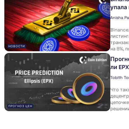
упала 
Anisha P
Binance
листинг
транзак
НОВОСТИ
на 8%, 
Прогно
ли EPX
Tobith T
Что тако
децентр
цепочке
ПРОГНОЗ ЦЕН
решении