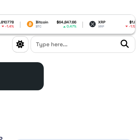
Bitcoin
$64,847.66
XRP
$1.03
0.47%
-1.12%
BTC
XRP
P