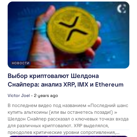
НОВОСТИ
Выбор криптовалют Шелдона
Снайпера: анализ XRP, IMX и Ethereum
Victor Joel
-
2 years ago
В последнем видео под названием «Последний шанс
купить альткоины (или вы останетесь позади!) »
Шелдон Снайпер рассказал о ключевых точках входа
для различных криптовалют. XRP выделялся,
преодолев критические уровни сопротивления,...