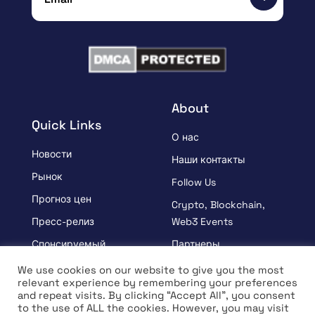
About
Quick Links
О нас
Новости
Наши контакты
Рынок
Follow Us
Прогноз цен
Crypto, Blockchain,
Пресс-релиз
Web3 Events
Спонсируемый
Партнеры
УЗНАВАЙ
Положения и условия
We use cookies on our website to give you the most
relevant experience by remembering your preferences
Интервью
Политика
and repeat visits. By clicking “Accept All”, you consent
конфиденциальности
to the use of ALL the cookies. However, you may visit