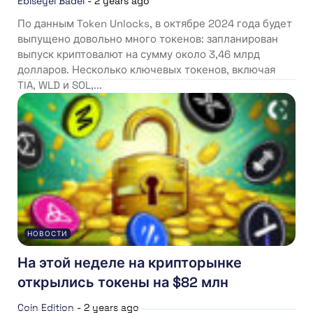
Ebiseyei Badei
-
2 years ago
По данным Token Unlocks, в октябре 2024 года будет
выпущено довольно много токенов: запланирован
выпуск криптовалют на сумму около 3,46 млрд
долларов. Несколько ключевых токенов, включая
TIA, WLD и SOL,...
НОВОСТИ
На этой неделе на крипторынке
открылись токены на $82 млн
Coin Edition
-
2 years ago