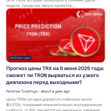
сети TRON, которые произошли в течение одной
недели. Среди них запуск проектов,...
ПРОГНОЗ ЦЕН
Прогноз цены TRX на 6 июня 2025 года:
сможет ли TRON вырваться из узкого
диапазона перед выходными?
Parshwa Turakhiya
-
about a year ago
Цена TRON сегодня держится стабильно около
$0,2724, показывая незначительную внутридневную
слабость -0,18%. Несмотря на умеренное давление