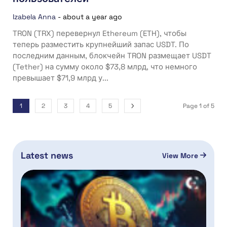
Izabela Anna
-
about a year ago
TRON (TRX) перевернул Ethereum (ETH), чтобы
теперь разместить крупнейший запас USDT. По
последним данным, блокчейн TRON размещает USDT
(Tether) на сумму около $73,8 млрд, что немного
превышает $71,9 млрд у...
1
2
3
4
5
Page 1 of 5
Latest news
View More