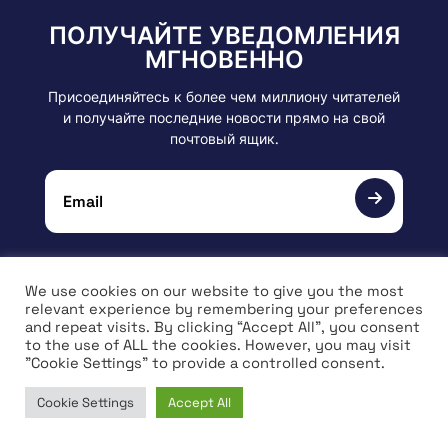
ПОЛУЧАЙТЕ УВЕДОМЛЕНИЯ
МГНОВЕННО
Присоединяйтесь к более чем миллиону читателей
и получайте последние новости прямо на свой
почтовый ящик.
We use cookies on our website to give you the most
relevant experience by remembering your preferences
and repeat visits. By clicking “Accept All”, you consent
to the use of ALL the cookies. However, you may visit
About
"Cookie Settings" to provide a controlled consent.
Quick Links
О нас
Cookie Settings
Accept All
Новости
Home
News
Market
Learn
Наши контакты