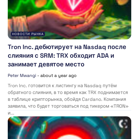
НОВОСТИ РЫНКА
Tron Inc. дебютирует на Nasdaq после
слияния с SRM: TRX обходит ADA и
занимает девятое место
Peter Mwangi
-
about a year ago
Tron Inc. готовится к листингу на Nasdaq путём
обратного слияния, в то время как TRX поднимается
в таблице крипторынка, обойдя Cardano. Компания
заявила, что будет торговаться под тикером «TRON»
и...