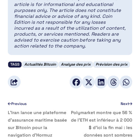
article is for informational and educational
purposes only. The article does not constitute
financial advice or advice of any kind. Coin
Edition is not responsible for any losses
incurred as a result of the utilization of content,
products, or services mentioned. Readers are
advised to exercise caution before taking any
action related to the company.
TAGS
Actualités Bitcoin
Analyse des prix
Prévision des prix
Previous
Next
L’Iran lance une plateforme
Polymarket montre que 56 %
d’assurance maritime basée
de l’ETH est inférieur à 2 000
sur Bitcoin pour la
$ d’ici la fin mai : les
navigation d’Hormuz
données sont sombres