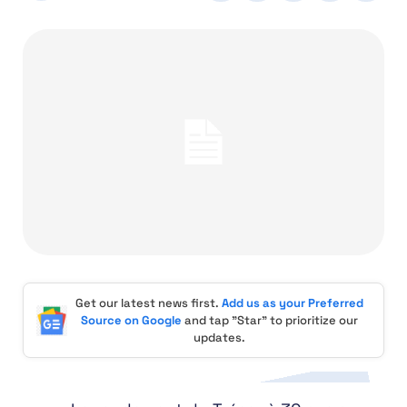
Get our latest news first.
Add us as your Preferred
Source on Google
and tap "Star" to prioritize our
updates.