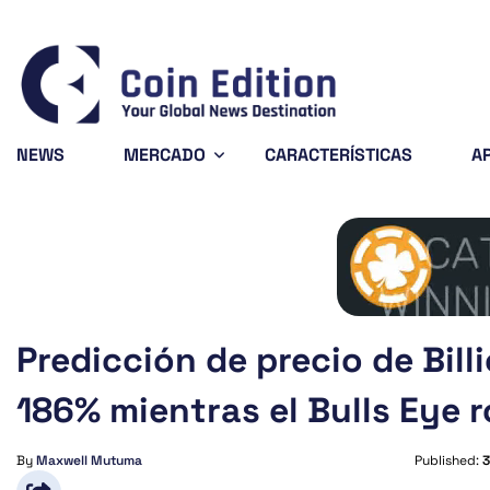
Bitcoin
$64,392.78
-0.55%
BTC
NEWS
MERCADO
CARACTERÍSTICAS
A
Predicción de precio de Bill
186% mientras el Bulls Eye
By
Maxwell Mutuma
Published:
3