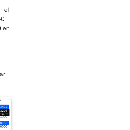
n el
50
0 en
e
ar