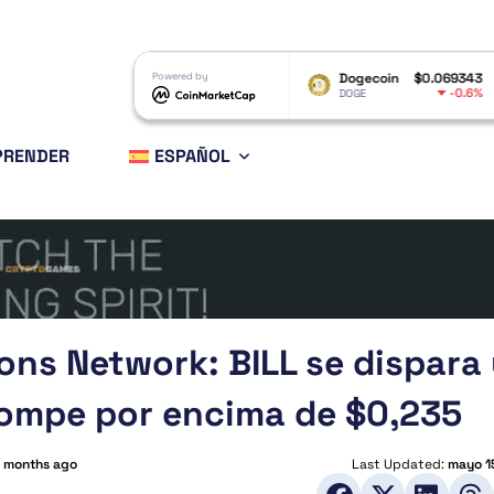
XRP
$1.03
Powered by
Dogecoin
$0.069343
Ethere
-2.3%
-0.6%
XRP
DOGE
ETH
PRENDER
ESPAÑOL
ions Network: BILL se dispara
 rompe por encima de $0,235
 months ago
Last Updated:
mayo 1