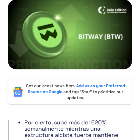
Get our latest news first.
Add us as your Preferred
Source on Google
and tap "Star" to prioritize our
updates.
Por cierto, sube más del 620%
semanalmente mientras una
estructura alcista fuerte mantiene