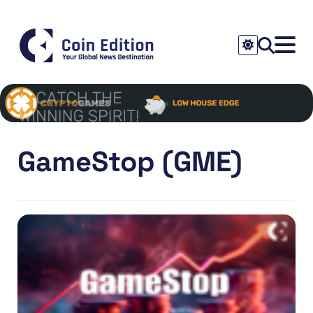
GameStop (GME)