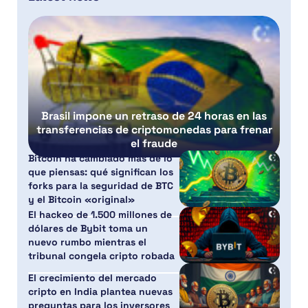
Brasil impone un retraso de 24 horas en las
transferencias de criptomonedas para frenar
el fraude
Bitcoin ha cambiado más de lo
que piensas: qué significan los
forks para la seguridad de BTC
y el Bitcoin «original»
El hackeo de 1.500 millones de
dólares de Bybit toma un
nuevo rumbo mientras el
tribunal congela cripto robada
El crecimiento del mercado
cripto en India plantea nuevas
preguntas para los inversores