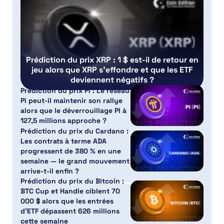
Prédiction du prix XRP : 1 $ est-il de retour en
jeu alors que XRP s’effondre et que les ETF
deviennent négatifs ?
Prédiction du prix PI : Le réseau
Pi peut-il maintenir son rallye
alors que le déverrouillage PI à
127,5 millions approche ?
Prédiction du prix du Cardano :
Les contrats à terme ADA
progressent de 380 % en une
semaine — le grand mouvement
arrive-t-il enfin ?
Prédiction du prix du Bitcoin :
BTC Cup et Handle ciblent 70
000 $ alors que les entrées
d’ETF dépassent 626 millions
cette semaine