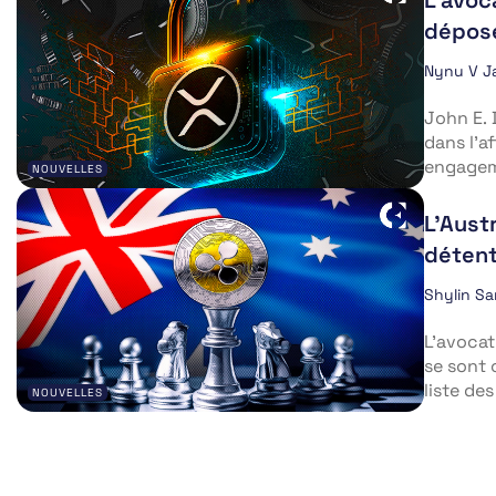
dépose
Nynu V J
John E. 
dans l’a
engageme
NOUVELLES
L’Austr
détent
Shylin S
L’avoca
se sont 
liste de
NOUVELLES