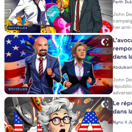
Parth Du
John Dea
campaign
her anti
NOUVELLES
L’avoc
rempor
dans l
Abdulkar
John Dea
républic
NOUVELLES
adversai
Le rép
dans l
Nynu V J