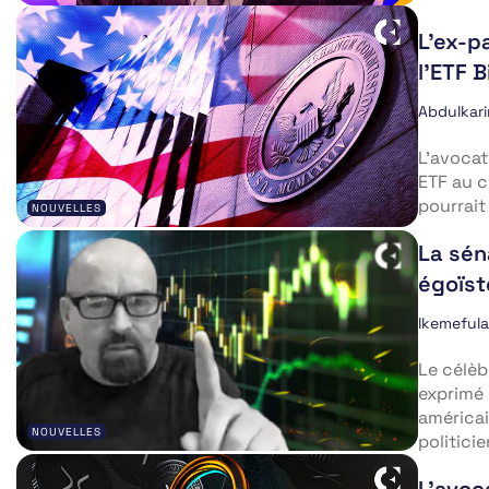
L’ex-p
l’ETF B
Abdulkar
L’avocat
ETF au c
pourrait 
NOUVELLES
La sén
égoïst
Ikemeful
Le célèb
exprimé 
américai
NOUVELLES
politicie
L’avoc