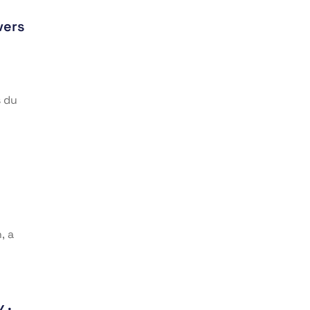
vers
s du
, a
 :