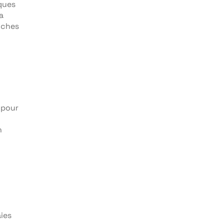
ques
a
oches
 pour
n
ies