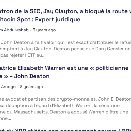
atron de la SEC, Jay Clayton, a bloqué la route 
itcoin Spot : Expert juridique
im Abdulwahab
-
3 years ago
 John Deaton a fait valoir qu’il est exact d’attribuer le refu
omptant à Jay Clayton. Deaton pense que Gary Gensler ne
pas rejeter l’ETF au...
atrice Elizabeth Warren est une « politicienne
e » – John Deaton
a Aruogu
-
3 years ago
re avocat et partisan des crypto-monnaies, John E. Deaton
sa déception à l’égard d’Elizabeth Warren, la sénatrice
ne du Massachusetts. Deaton a accusé Warren d’être une
nne...
at du XRP réitère son engagement envers LBRY