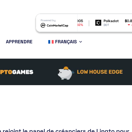
Shiba Inu
$0.000005
Powered by
Polkadot
$0.821939
B
-4.92%
-2.64%
SHIB
DOT
B
APPRENDRE
FRANÇAIS
 rejoint le panel de créanciers de Linqto pour