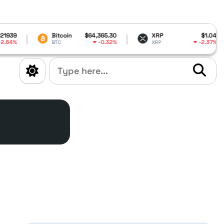
itcoin
$64,365.30
XRP
$1.04
Dogecoin
-0.32%
-2.37%
TC
XRP
DOGE