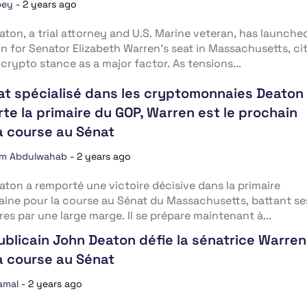
bey
-
2 years ago
ton, a trial attorney and U.S. Marine veteran, has launched
 for Senator Elizabeth Warren’s seat in Massachusetts, ci
-crypto stance as a major factor. As tensions...
at spécialisé dans les cryptomonnaies Deaton
te la primaire du GOP, Warren est le prochain
a course au Sénat
im Abdulwahab
-
2 years ago
ton a remporté une victoire décisive dans la primaire
aine pour la course au Sénat du Massachusetts, battant se
res par une large marge. Il se prépare maintenant à...
ublicain John Deaton défie la sénatrice Warren
a course au Sénat
amal
-
2 years ago