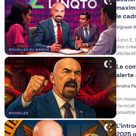
maximi
le cad
Vignesh 
John E. 
des créan
NOUVELLES DU MARCHÉ
déclarati
Le com
alerte
Anisha P
Un messa
l’avocat
possible
NOUVELLES
L’intr
2025 o