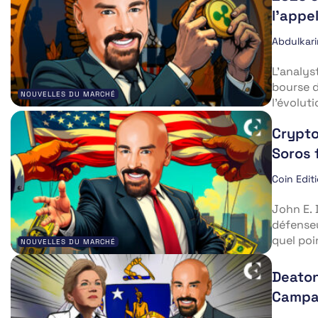
l’appe
Abdulkar
L’analys
bourse d
NOUVELLES DU MARCHÉ
l’évoluti
Crypto
Soros 
Coin Edit
John E. 
défenseu
quel poi
NOUVELLES DU MARCHÉ
Deaton
Campa