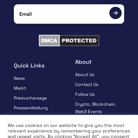
About
Quick Links
About Us
News
Contact Us
Markt
Follow Us
Preisvorhersage
Crypto, Blockchain,
Pressemitteilung
Web3 Events
Gesponsert
Partners
We use cookies on our website to give you the most
Lernen
relevant experience by remembering your preferences
Terms And Condition
and repeat visits. By clicking “Accept All”, you consent
Interview