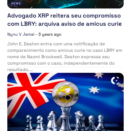
NEWS
Advogado XRP reitera seu compromisso
com LBRY: arquiva aviso de amicus curie
Nynu V Jamal
-
3 years ago
John E. Deaton entra com uma notificação de
comparecimento como amicus curie no caso LBRY em
nome de Naomi Brockwell. Deaton expressa seu
compromisso com o caso, independentemente do
resultado....