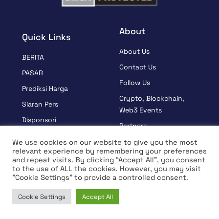
About
Quick Links
About Us
BERITA
Contact Us
PASAR
Follow Us
Prediksi Harga
Crypto, Blockchain,
Siaran Pers
Web3 Events
Disponsori
Partners
BELAJAR
Terms And Condition
We use cookies on our website to give you the most
Wawancara
relevant experience by remembering your preferences
Privacy Policy
and repeat visits. By clicking “Accept All”, you consent
to the use of ALL the cookies. However, you may visit
"Cookie Settings" to provide a controlled consent.
© Hak Cipta 2026 Semua Hak Dilindungi Undang-Undang |
Cookie Settings
Accept All
Coin Edition
Home
News
Market
Learn