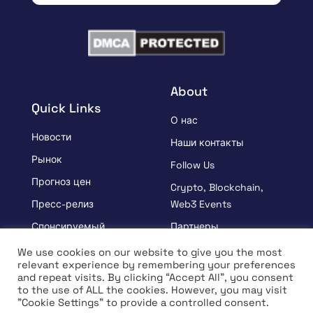
About
Quick Links
О нас
Новости
Наши контакты
Рынок
Follow Us
Прогноз цен
Crypto, Blockchain,
Пресс-релиз
Web3 Events
Спонсируемый
Партнеры
УЗНАВАЙ
Положения и условия
We use cookies on our website to give you the most
relevant experience by remembering your preferences
Интервью
Политика
and repeat visits. By clicking “Accept All”, you consent
конфиденциальности
to the use of ALL the cookies. However, you may visit
"Cookie Settings" to provide a controlled consent.