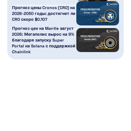
Прогноз цены Cronos (CRO) на
2026-2050 годы: достигнет ли
CRO скоро $0.10?
Прогноз цен на Mantle август
2026: Мегаполис вырос на 9%
благодаря запуску Super
Portal на Solana с поддержкой
Chainlink