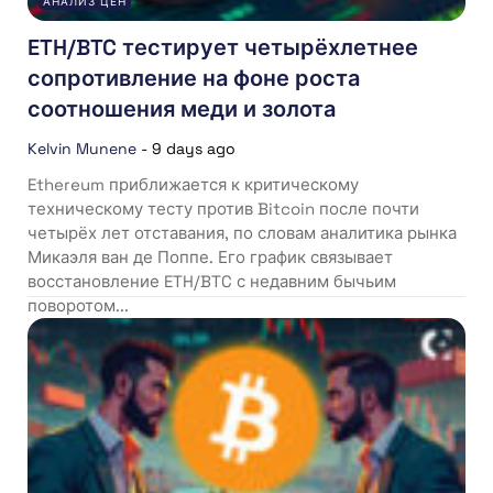
АНАЛИЗ ЦЕН
ETH/BTC тестирует четырёхлетнее
сопротивление на фоне роста
соотношения меди и золота
Kelvin Munene
-
9 days ago
Ethereum приближается к критическому
техническому тесту против Bitcoin после почти
четырёх лет отставания, по словам аналитика рынка
Микаэля ван де Поппе. Его график связывает
восстановление ETH/BTC с недавним бычьим
поворотом...