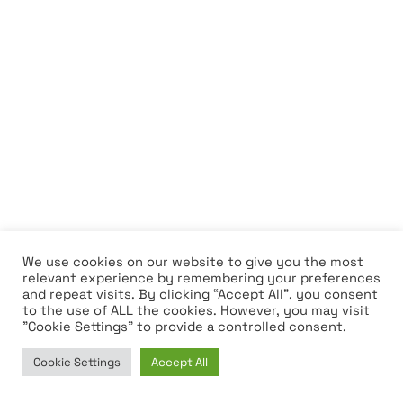
We use cookies on our website to give you the most
relevant experience by remembering your preferences
and repeat visits. By clicking “Accept All”, you consent
to the use of ALL the cookies. However, you may visit
"Cookie Settings" to provide a controlled consent.
Cookie Settings
Accept All
Coin Edition — независимая цифровая медиа-
Home
News
Market
Learn
компания, которая фокусируется на новостях из