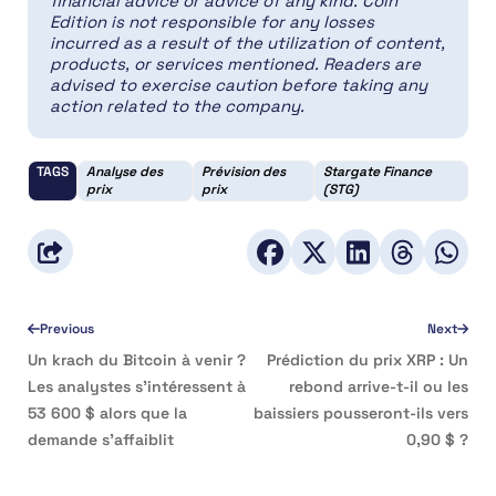
financial advice or advice of any kind. Coin
Edition is not responsible for any losses
incurred as a result of the utilization of content,
products, or services mentioned. Readers are
advised to exercise caution before taking any
action related to the company.
TAGS
Analyse des
Prévision des
Stargate Finance
prix
prix
(STG)
Previous
Next
Un krach du Bitcoin à venir ?
Prédiction du prix XRP : Un
Les analystes s’intéressent à
rebond arrive-t-il ou les
53 600 $ alors que la
baissiers pousseront-ils vers
demande s’affaiblit
0,90 $ ?