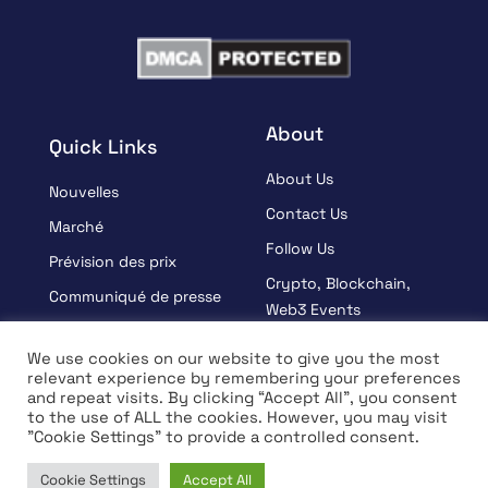
About
Quick Links
About Us
Nouvelles
Contact Us
Marché
Follow Us
Prévision des prix
Crypto, Blockchain,
Communiqué de presse
Web3 Events
Sponsorisé
Partners
We use cookies on our website to give you the most
Apprendre
relevant experience by remembering your preferences
Terms And Condition
and repeat visits. By clicking “Accept All”, you consent
Entrevue
Privacy Policy
to the use of ALL the cookies. However, you may visit
"Cookie Settings" to provide a controlled consent.
Cookie Settings
Accept All