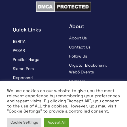
About
Quick Links
About Us
BERITA
Contact Us
PASAR
Follow Us
Prediksi Harga
Crypto, Blockchain,
Siaran Pers
Web3 Events
Disponsori
Partners
BELAJAR
Terms And Condition
We use cookies on our website to give you the most
Wawancara
relevant experience by remembering your preferences
Privacy Policy
and repeat visits. By clicking “Accept All”, you consent
to the use of ALL the cookies. However, you may visit
"Cookie Settings" to provide a controlled consent.
© Hak Cipta 2026 Semua Hak Dilindungi Undang-Undang |
Cookie Settings
Accept All
Coin Edition