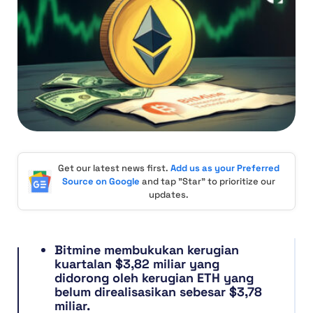
Get our latest news first.
Add us as your Preferred
Source on Google
and tap "Star" to prioritize our
updates.
Bitmine membukukan kerugian
kuartalan $3,82 miliar yang
didorong oleh kerugian ETH yang
belum direalisasikan sebesar $3,78
miliar.