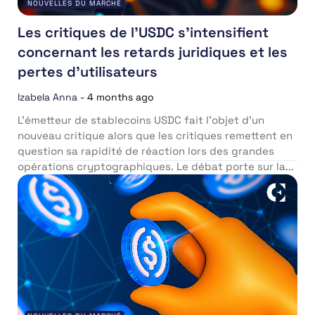
NOUVELLES DU MARCHÉ
Les critiques de l’USDC s’intensifient
concernant les retards juridiques et les
pertes d’utilisateurs
Izabela Anna
-
4 months ago
L’émetteur de stablecoins USDC fait l’objet d’un
nouveau critique alors que les critiques remettent en
question sa rapidité de réaction lors des grandes
opérations cryptographiques. Le débat porte sur la...