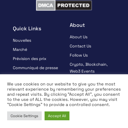
About
Quick Links
About Us
Nouvelles
Contact Us
Marché
Follow Us
Prévision des prix
Crypto, Blockchain,
Communiqué de presse
Web3 Events
Sponsorisé
Partners
We use cookies on our website to give you the most
Apprendre
relevant experience by remembering your preferences
Terms And Condition
and repeat visits. By clicking “Accept All”, you consent
Entrevue
Privacy Policy
to the use of ALL the cookies. However, you may visit
"Cookie Settings" to provide a controlled consent.
Cookie Settings
Accept All
© Copyright 2026 All rights Reserved | Coin Edition
Home
News
Market
Learn