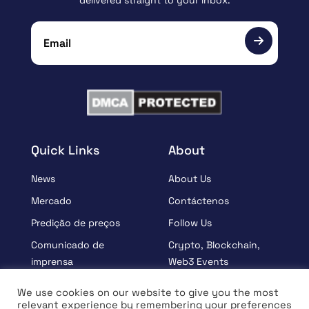
delivered straight to your inbox.
Quick Links
About
News
About Us
Mercado
Contáctenos
Predição de preços
Follow Us
Comunicado de
Crypto, Blockchain,
imprensa
Web3 Events
Patrocinados
Partners
We use cookies on our website to give you the most
relevant experience by remembering your preferences
Aprender
Terms And Condition