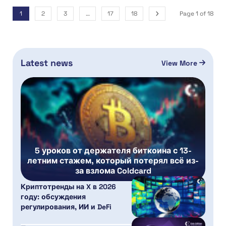
1
2
3
…
17
18
Page 1 of 18
Latest news
View More
5 уроков от держателя биткоина с 13-
летним стажем, который потерял всё из-
за взлома Coldcard
Криптотренды на X в 2026
году: обсуждения
регулирования, ИИ и DeFi