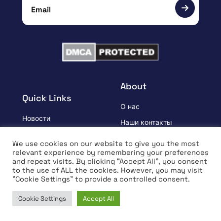
About
Quick Links
О нас
Новости
Наши контакты
Рынок
Follow Us
We use cookies on our website to give you the most
Прогноз цен
relevant experience by remembering your preferences
Crypto, Blockchain,
and repeat visits. By clicking “Accept All”, you consent
Пресс-релиз
Web3 Events
to the use of ALL the cookies. However, you may visit
"Cookie Settings" to provide a controlled consent.
Спонсируемый
Партнеры
УЗНАВАЙ
Положения и условия
Cookie Settings
Accept All
Home
News
Market
Learn
Интервью
Политика