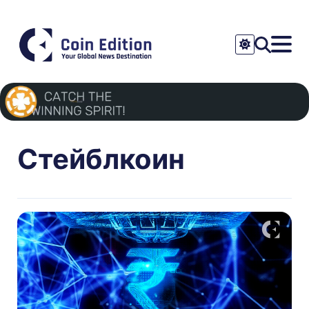
Стейблкоин