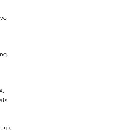
ivo
ng,
X.
ais
orp.