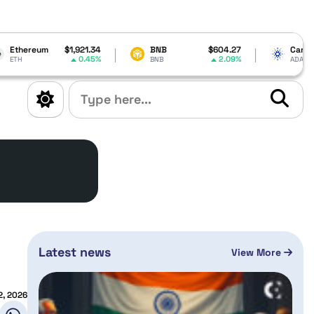
21.34
BNB
$604.27
Cardano
$0.199797
0.45%
2.09%
0.78%
BNB
ADA
Latest news
View More
2, 2026