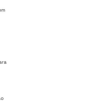
em
ara
ao