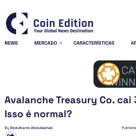
Bitcoin
$65,053.15
XRP
0.37%
BTC
XRP
NEWS
MERCADO
CARACTERÍSTICAS
A
Avalanche Treasury Co. cai
Isso é normal?
By
Abdulkarim Abdulwahab
Publish