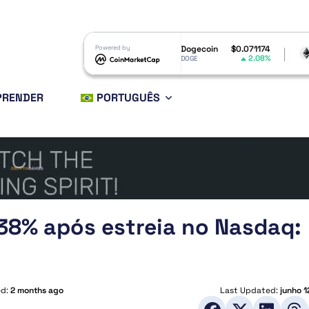
$1.04
Powered by
Dogecoin
$0.071174
Ethereum
$1,9
2.27%
2.08%
DOGE
ETH
PRENDER
PORTUGUÊS
 38% após estreia no Nasdaq:
ed:
2 months ago
Last Updated:
junho 1